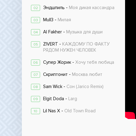
Эндшпиль -
Моя дикая кассандра
02
Mull3 -
Милая
03
Al Fakher -
Музыка для души
04
ZIVERT -
КАЖДОМУ ПО ФАКТУ
05
РЯДОМ НУЖЕН ЧЕЛОВЕК
Супер Жорик -
Хочу тебя любица
06
Скриптонит -
Москва любит
07
Sam Wick -
Сон (Jarico Remix)
08
Elgit Doda -
Larg
09
Lil Nas X -
Old Town Road
10