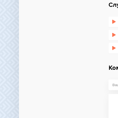
Сл
Ко