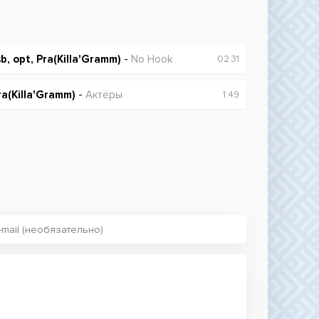
sb, opt, Pra(Killa'Gramm)
-
No Hook
02:31
ra(Killa'Gramm)
-
Актёры
1:49