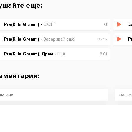
ушайте еще:
Pra(Killa'Gramm)
-
СКИТ
t
41
Pra(Killa'Gramm)
-
Заваривай ещё
P
02:15
Pra(Killa'Gramm), Драм
-
ГТА
3:01
мментарии: