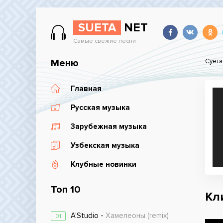
SUETA
NET
Самые свежие песни
Меню
Суета
Главная
Русская музыка
Зарубежная музыка
Узбекская музыка
Клубные новинки
Топ 10
Кли
A’Studio -
Хамелеоны (remix)
01