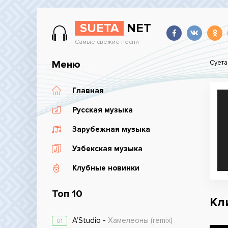
SUETA
NET
Самые свежие песни
Меню
Суета
Главная
Русская музыка
Зарубежная музыка
Узбекская музыка
Клубные новинки
Топ 10
Кл
A’Studio -
Хамелеоны (remix)
01