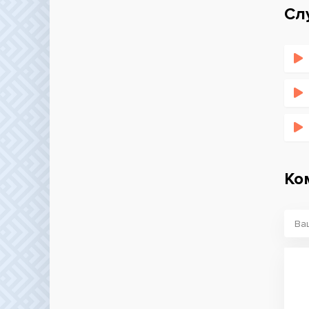
Сл
Ко