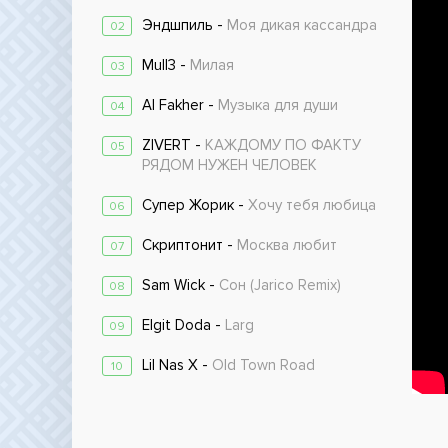
Эндшпиль -
Моя дикая кассандра
02
Mull3 -
Милая
03
Al Fakher -
Музыка для души
04
ZIVERT -
КАЖДОМУ ПО ФАКТУ
05
РЯДОМ НУЖЕН ЧЕЛОВЕК
Супер Жорик -
Хочу тебя любица
06
Скриптонит -
Москва любит
07
Sam Wick -
Сон (Jarico Remix)
08
Elgit Doda -
Larg
09
Lil Nas X -
Old Town Road
10