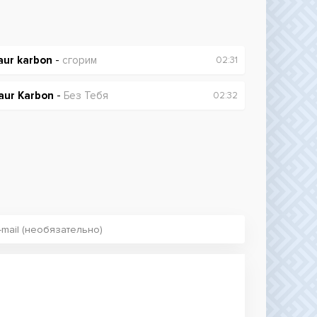
aur karbon
-
сгорим
02:31
aur Karbon
-
Без Тебя
02:32