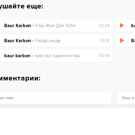
ушайте еще:
Baur Karbon
-
Я Бы Жил Для Тебя
b
02:24
Baur Karbon
-
Уходя уходи
B
02:31
baur karbon
-
чувство одиночества
02:43
мментарии: