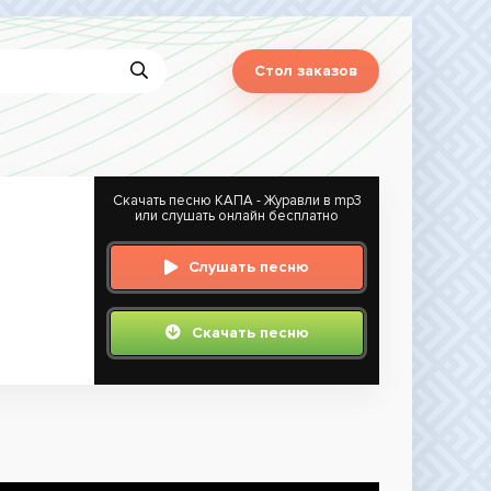
Стол заказов
Скачать песню КАПА - Журавли в mp3
или слушать онлайн бесплатно
Слушать песню
Скачать песню