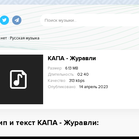
.нет
-
Русская музыка
КАПА - Журавли
Размер:
6.13 MB
Длительность:
02:40
Качество:
313 kbps
Опубликовано:
14 апрель 2023
ип и текст КАПА - Журавли: