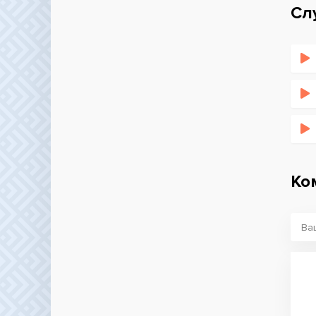
Сл
Ко