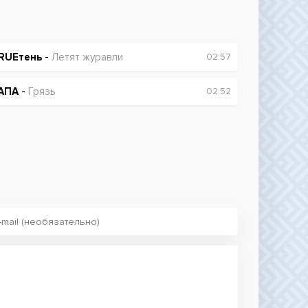
RUEтень
-
Летят журавли
02:57
АПА
-
Грязь
02:52