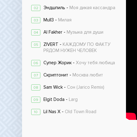
Эндшпиль -
Моя дикая кассандра
02
Mull3 -
Милая
03
Al Fakher -
Музыка для души
04
ZIVERT -
КАЖДОМУ ПО ФАКТУ
05
РЯДОМ НУЖЕН ЧЕЛОВЕК
Супер Жорик -
Хочу тебя любица
06
Скриптонит -
Москва любит
07
Sam Wick -
Сон (Jarico Remix)
08
Elgit Doda -
Larg
09
Lil Nas X -
Old Town Road
10