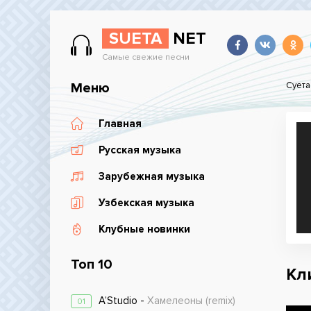
SUETA
NET
Самые свежие песни
Меню
Суета
Главная
Русская музыка
Зарубежная музыка
Узбекская музыка
Клубные новинки
Топ 10
Кл
A’Studio -
Хамелеоны (remix)
01