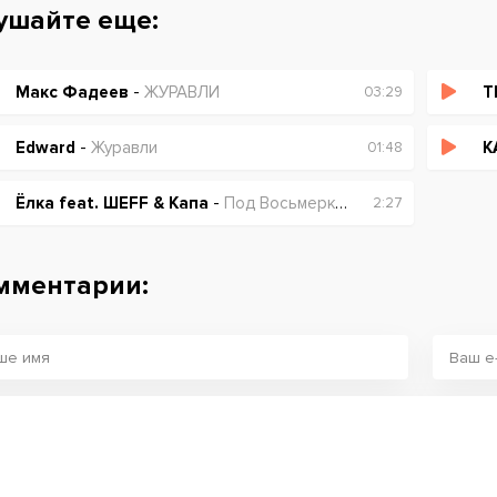
ушайте еще:
Макс Фадеев
-
ЖУРАВЛИ
T
03:29
Edward
-
Журавли
К
01:48
Ёлка feat. ШЕFF & Капа
-
Под Восьмеркой
2:27
мментарии: