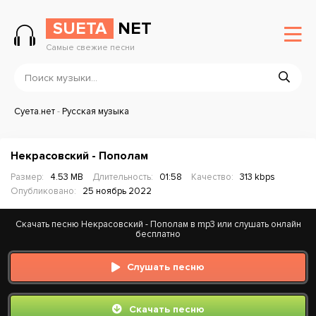
SUETA
NET
Самые свежие песни
Суета.нет
-
Русская музыка
Некрасовский - Пополам
Размер:
4.53 MB
Длительность:
01:58
Качество:
313 kbps
Опубликовано:
25 ноябрь 2022
Скачать песню Некрасовский - Пополам в mp3 или слушать онлайн
бесплатно
Слушать песню
Скачать песню