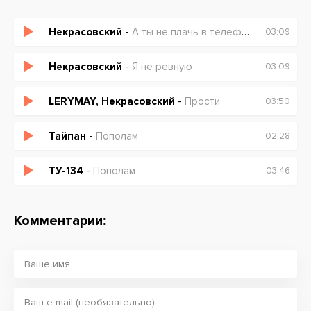
Некрасовский
-
А ты не плачь в телефон не слышу звучит музон
03:09
Некрасовский
-
Я не ревную
03:09
LERYMAY, Некрасовский
-
Прости
03:50
Тайпан
-
Пополам
02:28
ТУ-134
-
Пополам
03:46
Комментарии: