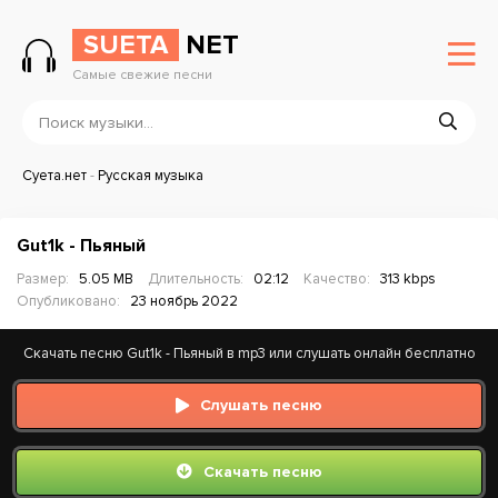
SUETA
NET
Самые свежие песни
Суета.нет
-
Русская музыка
Gut1k - Пьяный
Размер:
5.05 MB
Длительность:
02:12
Качество:
313 kbps
Опубликовано:
23 ноябрь 2022
Скачать песню Gut1k - Пьяный в mp3 или слушать онлайн бесплатно
Слушать песню
Скачать песню