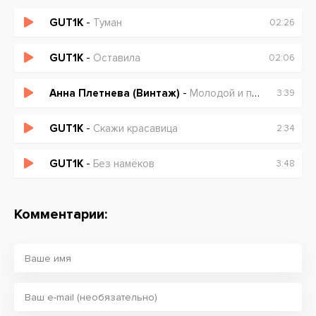
GUT1K
-
Туман
02:26
GUT1K
-
Оставила
02:06
Анна Плетнева (Винтаж)
-
Молодой и пьяный
3:39
GUT1K
-
Скажи красавица
2:34
GUT1K
-
Без намёков
3:48
Комментарии: