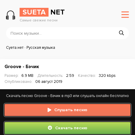
SUETA
NET
Самые свежие песни
Суета.нет
-
Русская музыка
Groove - Бэчик
Размер:
6.9 MB
Длительность:
2:59
Качество:
320 kbps
Опубликовано:
06 август 2019
Скачать песню Groove - Бэчик в mp3 или слушать онлайн бесплатно
Слушать песню
Скачать песню