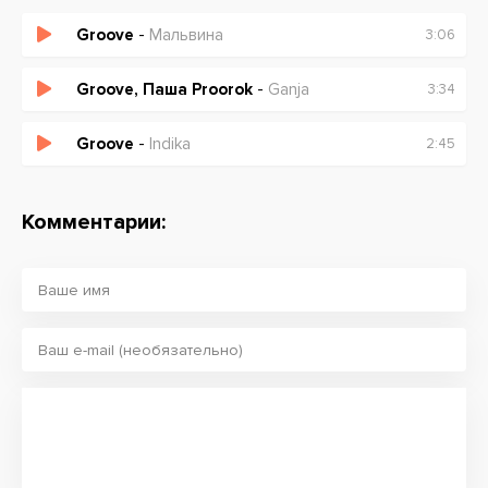
Groove
-
Мальвина
3:06
Groove, Паша Proorok
-
Ganja
3:34
Groove
-
Indika
2:45
Комментарии: