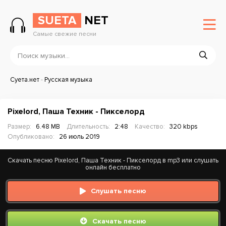
SUETA
NET
Самые свежие песни
Суета.нет
-
Русская музыка
Pixelord, Паша Техник - Пикселорд
Размер:
6.48 MB
Длительность:
2:48
Качество:
320 kbps
Опубликовано:
26 июль 2019
Скачать песню Pixelord, Паша Техник - Пикселорд в mp3 или слушать
онлайн бесплатно
Слушать песню
Скачать песню