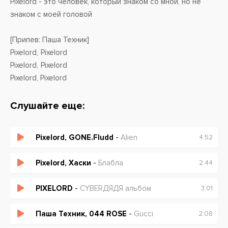
Pixelord - это человек, который знаком со мной, но не
знаком с моей головой
[Припев: Паша Техник]
Pixelord, Pixelord
Pixelord, Pixelord
Pixelord, Pixelord
Pixelord, Pixelord
Слушайте еще:
[Куплет 2: Паша Техник]
Он делает из пикселей лордов
Pixelord, GONE.Fludd
-
Alien
4:52
Это человек, это человек
С пиксельной головой
Pixelord, Хаски
-
Блабла
2:44
Это человек, это человек
С пиксельной головой
PIXELORD
-
CYBERДЯДЯ альбом
3:01
[Припев: Паша Техник]
Паша Техник, 044 ROSE
-
Gucci
2:08
Pixelord, Pixelord