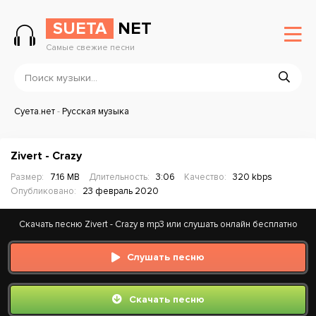
SUETA
NET
Самые свежие песни
Суета.нет
-
Русская музыка
Zivert - Crazy
Размер:
7.16 MB
Длительность:
3:06
Качество:
320 kbps
Опубликовано:
23 февраль 2020
Скачать песню Zivert - Crazy в mp3 или слушать онлайн бесплатно
Слушать песню
Скачать песню