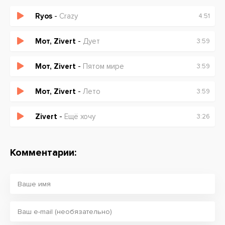
Ryos
-
Crazy
4:51
Мот, Zivert
-
Дует
3:59
Мот, Zivert
-
Пятом мире
3:59
Мот, Zivert
-
Лето
3:59
Zivert
-
Ещё хочу
3:26
Комментарии: