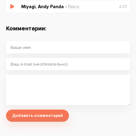
Басота, басота, спросу нету, просто так
Miyagi, Andy Panda
-
Disco
2:37
Раз Москва, два Москва
На словах ты просто сквад (Все под тобой)
Но под тобой не больше шлюхи (роллю what? )
Комментарии:
Ролишь с Федькой на приюте
Нетипичный, ты типичный
Уличный и вопрос личный
Почему ты двуличный?
Двести вансов наличным
Но это тебе не дала понять ни одна из школ
Скажешь: "он замерз"
Никто на помощь не пришел! (че, серьезно? )
Мы звезд с неба не хватали (и не говори друзьям)
Мы звезд с неба не хватали (я тут самопал)
Добавить комментарий
Мы звезд с неба не хватали (я выебываю скиллом)
Мне звезд с неба не хватало