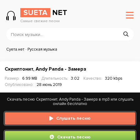
SUETA
NET
Самые свежие песни
Суета.нет
-
Русская музыка
Скриптонит, Andy Panda - Замерз
Размер:
6.99 MB
Длительность:
3:02
Качество:
320 kbps
Опубликовано:
28 июнь 2019
Скачать песню Скриптонит, Andy Panda - Замерз в mp3 или слушать
онлайн бесплатно
Слушать песню
Скачать песню