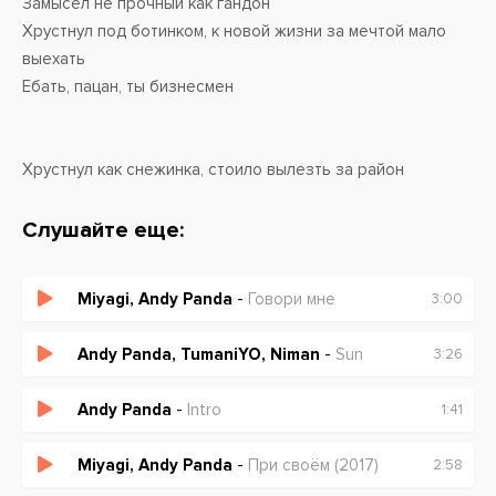
Замысел не прочный как гандон
Хрустнул под ботинком, к новой жизни за мечтой мало
выехать
Ебать, пацан, ты бизнесмен
Хрустнул как снежинка, стоило вылезть за район
Нахватался звезд, стой, тут даже не пол лимона
Что тебя ебал свой стул, шлюха проебал ключи от рта
Слушайте еще:
В пачке столько льла, в брюхе наркота, вот так
Miyagi, Andy Panda
-
Говори мне
3:00
Басота, басота, спросу нету, просто так
Раз Москва, два Москва
Andy Panda, TumaniYO, Niman
-
Sun
3:26
Раз Москва, два Москва
Басота, басота, спросу нету, просто так
Andy Panda
-
Intro
1:41
Раз Москва, два Москва
Павлодар навсегда
Miyagi, Andy Panda
-
При своём (2017)
2:58