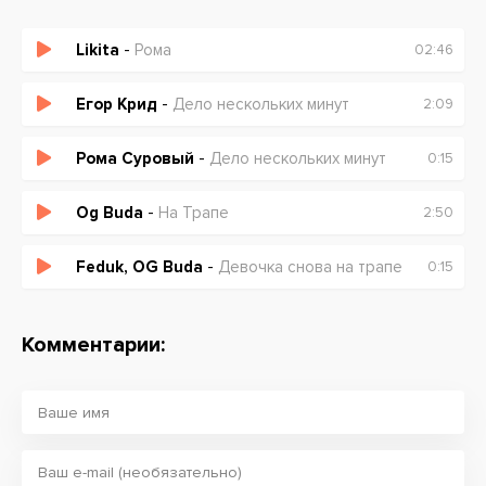
Likita
-
Рома
02:46
Егор Крид
-
Дело нескольких минут
2:09
Рома Суровый
-
Дело нескольких минут
0:15
Og Buda
-
На Трапе
2:50
Feduk, OG Buda
-
Девочка снова на трапе
0:15
Комментарии: