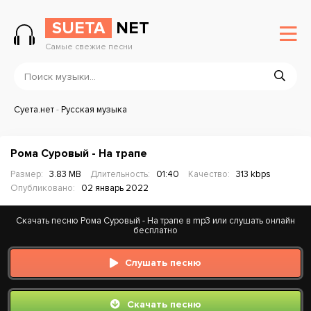
SUETA
NET
Самые свежие песни
Суета.нет
-
Русская музыка
Рома Суровый - На трапе
Размер:
3.83 MB
Длительность:
01:40
Качество:
313 kbps
Опубликовано:
02 январь 2022
Скачать песню Рома Суровый - На трапе в mp3 или слушать онлайн
бесплатно
Слушать песню
Скачать песню