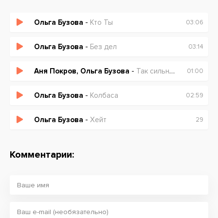
Ольга Бузова
-
Кто Ты
03:06
Ольга Бузова
-
Без дел
03:14
Аня Покров, Ольга Бузова
-
Так сильно Аня Pokrov – Так сильно (ft. Ольга Бузова)
01:00
Ольга Бузова
-
Колбаса
02:59
Ольга Бузова
-
Хейт
29
Комментарии: