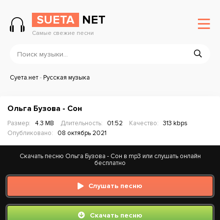
SUETA
NET
Самые свежие песни
Суета.нет
-
Русская музыка
Ольга Бузова - Сон
Размер:
4.3 MB
Длительность:
01:52
Качество:
313 kbps
Опубликовано:
08 октябрь 2021
Скачать песню Ольга Бузова - Сон в mp3 или слушать онлайн
бесплатно
Слушать песню
Скачать песню