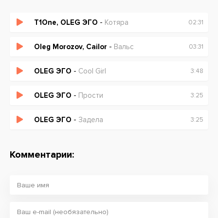
T1One, OLEG ЭГО
-
Котяра
02:31
Oleg Morozov, Cailor
-
Вальс
03:31
OLEG ЭГО
-
Сool Girl
3:48
OLEG ЭГО
-
Прости
3:25
OLEG ЭГО
-
Задела
3:25
Комментарии: