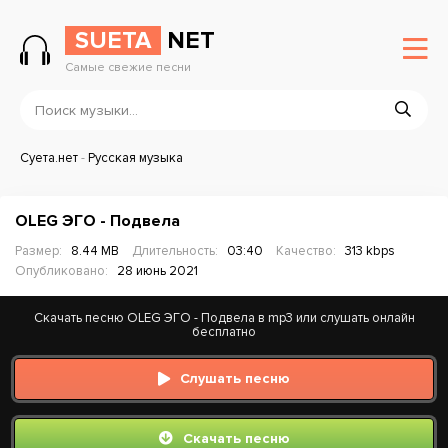
SUETA
NET
Самые свежие песни
Суета.нет
-
Русская музыка
OLEG ЭГО - Подвела
Размер:
8.44 MB
Длительность:
03:40
Качество:
313 kbps
Опубликовано:
28 июнь 2021
Скачать песню OLEG ЭГО - Подвела в mp3 или слушать онлайн
бесплатно
Слушать песню
Скачать песню