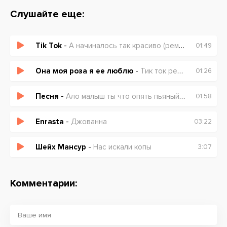
Слушайте еще:
Tik Tok
-
А начиналось так красиво (ремикс)
01:49
Она моя роза я ее люблю
-
Тик ток ремикс
01:26
Песня
-
Ало малыш ты что опять пьяный я пьян тобой
01:58
Enrasta
-
Джованна
03:22
Шейх Мансур
-
Нас искали копы
3:07
Комментарии: