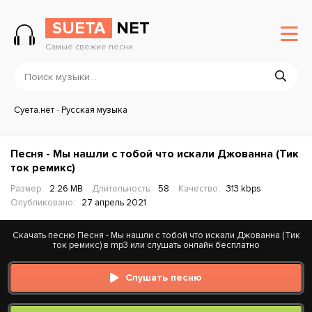
SUETA
NET
Самые свежие песни
Суета.нет
-
Русская музыка
Песня - Мы нашли с тобой что искали Джованна (Тик
ток ремикс)
Размер:
2.26 MB
Длительность:
58
Качество:
313 kbps
Опубликовано:
27 апрель 2021
Скачать песню Песня - Мы нашли с тобой что искали Джованна (Тик
ток ремикс) в mp3 или слушать онлайн бесплатно
Слушать песню