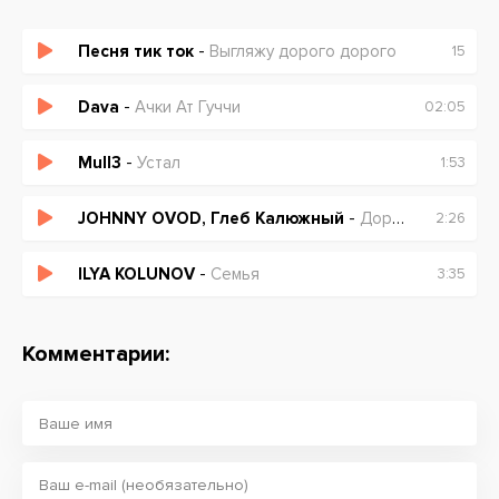
Песня тик ток
-
Выгляжу дорого дорого
15
Dava
-
Ачки Ат Гуччи
02:05
Mull3
-
Устал
1:53
JOHNNY OVOD, Глеб Калюжный
-
Дорого
2:26
ILYA KOLUNOV
-
Семья
3:35
Комментарии: