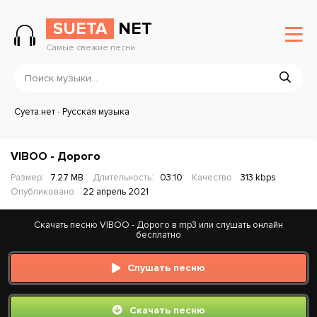
SUETA
NET
Самые свежие песни
Суета.нет
-
Русская музыка
VIBOO - Дорого
Размер:
7.27 MB
Длительность:
03:10
Качество:
313 kbps
Опубликовано:
22 апрель 2021
Скачать песню VIBOO - Дорого в mp3 или слушать онлайн
бесплатно
Слушать песню
Скачать песню