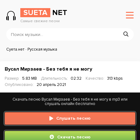
SUETA
NET
Самые свежие песни
Суета.нет
-
Русская музыка
Вусал Мирзаев - Без тебя я не могу
Размер:
5.83 MB
Длительность:
02:32
Качество:
313 kbps
Опубликовано:
20 апрель 2021
Скачать песню Вусал Мирзаев - Без тебя я не могу в mp3 или
слушать онлайн бесплатно
Слушать песню
Скачать песню