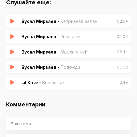
Слушайте еще:
Вусал Мирзаев
-
Капризная мадам
02:54
Вусал Мирзаев
-
Роза алая
02:06
Вусал Мирзаев
-
Мысли о ней
02:44
Вусал Мирзаев
-
Подожди
03:02
Lil Kate
-
Всё не так
2:49
Комментарии: