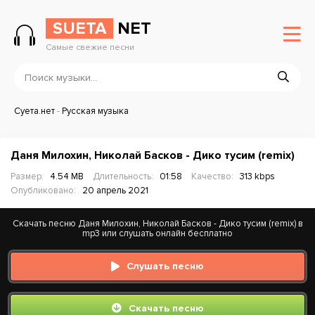
SUETA
NET
Самые свежие песни
Суета.нет
-
Русская музыка
Даня Милохин, Николай Басков - Дико тусим (remix)
Размер:
4.54 MB
Длительность:
01:58
Качество:
313 kbps
Опубликовано:
20 апрель 2021
Скачать песню Даня Милохин, Николай Басков - Дико тусим (remix) в
mp3 или слушать онлайн бесплатно
Слушать песню
Скачать песню