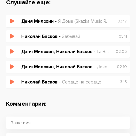
Слушайте еще:
Даня Милохин
-
Я Дома (Skazka Music Remix)
03:17
Николай Басков
-
Забывай
03:11
Даня Милохин, Николай Басков
-
La Baldoria
02:05
Даня Милохин, Николай Басков
-
Дико Тусим
02:10
Николай Басков
-
Сердце на сердце
3:15
Комментарии: