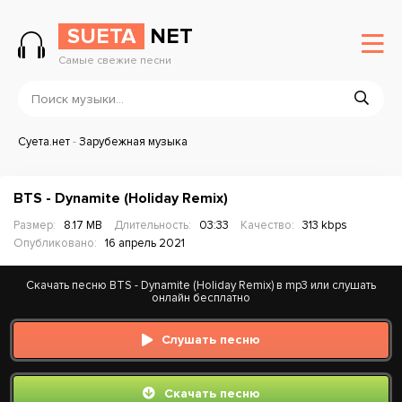
SUETA
NET
Самые свежие песни
Суета.нет
-
Зарубежная музыка
BTS - Dynamite (Holiday Remix)
Размер:
8.17 MB
Длительность:
03:33
Качество:
313 kbps
Опубликовано:
16 апрель 2021
Скачать песню BTS - Dynamite (Holiday Remix) в mp3 или слушать
онлайн бесплатно
Слушать песню
Скачать песню