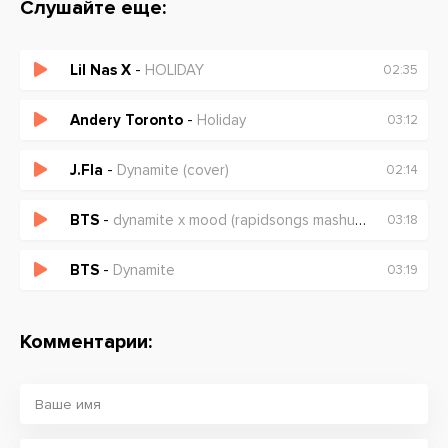
Слушайте еще:
Lil Nas X
-
HOLIDAY
02:35
Andery Toronto
-
Holiday
03:12
J.Fla
-
Dynamite (cover)
02:14
BTS
-
dynamite x mood (rapidsongs mashup)
03:18
BTS
-
Dynamite
03:19
Комментарии: