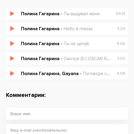
Полина Гагарина
-
Ты выдумал меня
04:31
Полина Гагарина
-
Небо в глазах
3:24
Полина Гагарина
-
Ты не целуй
4:06
Полина Гагарина
-
Смотри (DJ OSCAR Remix)
3:03
Полина Гагарина, Gayana
-
Поговори со мной
4:08
Комментарии: