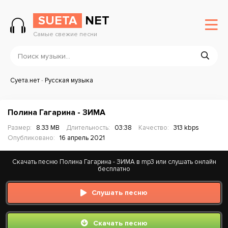
SUETA
NET
Самые свежие песни
Суета.нет
-
Русская музыка
Полина Гагарина - ЗИМА
Размер:
8.33 MB
Длительность:
03:38
Качество:
313 kbps
Опубликовано:
16 апрель 2021
Скачать песню Полина Гагарина - ЗИМА в mp3 или слушать онлайн
бесплатно
Слушать песню
Скачать песню