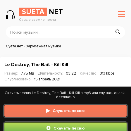
SUETA
NET
Самые свежие песни
Суета.нет
-
Зарубежная музыка
Le Destroy, The Bait - Kill Kill
Размер:
7.75 MB
Длительность:
03:22
Качество:
313 kbps
Опубликовано:
15 апрель 2021
Скачать песню Le Destroy, The Bait - Kill Kill в mp3 или слушать онлайн
бесплатно
Слушать песню
Скачать песню