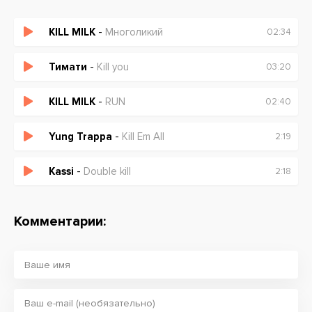
KILL MILK
-
Многоликий
02:34
Тимати
-
Kill you
03:20
KILL MILK
-
RUN
02:40
Yung Trappa
-
Kill Em All
2:19
Kassi
-
Double kill
2:18
Комментарии: