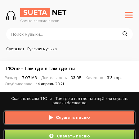
SUETA
NET
Самые свежие песни
Суета.нет
-
Русская музыка
T1One - Там где я там где ты
Размер:
7.07 MB
Длительность:
03:05
Качество:
313 kbps
Опубликовано:
14 апрель 2021
Скачать песню T1One - Там где я там где ты в mp3 или слушать
онлайн бесплатно
Слушать песню
Скачать песню