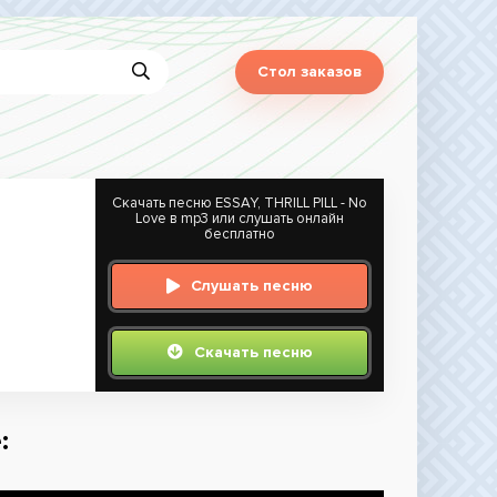
Стол заказов
Скачать песню ESSAY, THRILL PILL - No
Love в mp3 или слушать онлайн
бесплатно
Слушать песню
Скачать песню
: