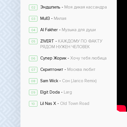
Эндшпиль -
Моя дикая кассандра
02
Mull3 -
Милая
03
Al Fakher -
Музыка для души
04
ZIVERT -
КАЖДОМУ ПО ФАКТУ
05
РЯДОМ НУЖЕН ЧЕЛОВЕК
Супер Жорик -
Хочу тебя любица
06
Скриптонит -
Москва любит
07
Sam Wick -
Сон (Jarico Remix)
08
Elgit Doda -
Larg
09
Lil Nas X -
Old Town Road
10