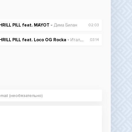
HRILL PILL feat. MAYOT
-
Дима Билан
02:03
HRILL PILL feat. Loco OG Rocka
-
Италия
03:14