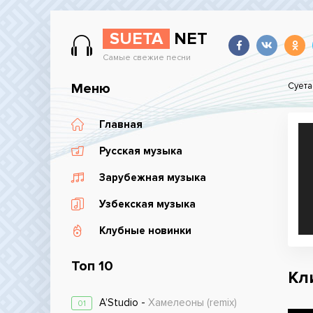
SUETA
NET
Самые свежие песни
Меню
Суета
Главная
Русская музыка
Зарубежная музыка
Узбекская музыка
Клубные новинки
Топ 10
Кли
A’Studio -
Хамелеоны (remix)
01