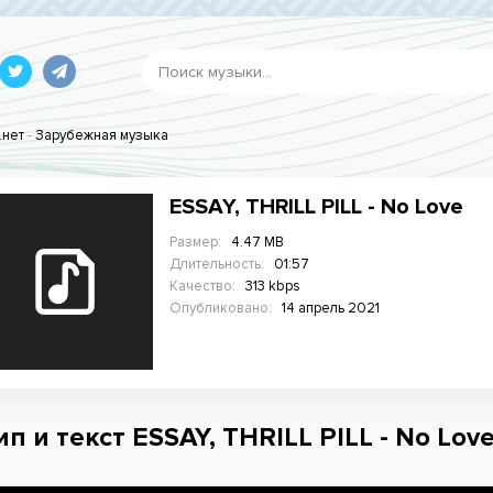
.нет
-
Зарубежная музыка
ESSAY, THRILL PILL - No Love
Размер:
4.47 MB
Длительность:
01:57
Качество:
313 kbps
Опубликовано:
14 апрель 2021
п и текст ESSAY, THRILL PILL - No Love