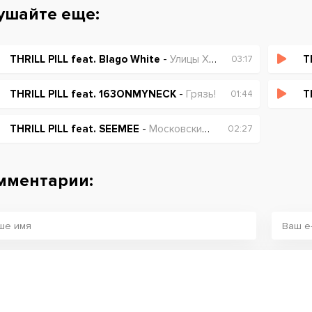
ушайте еще:
THRILL PILL feat. Blago White
-
Улицы Холодный
T
03:17
THRILL PILL feat. 163ONMYNECK
-
Грязь!
T
01:44
THRILL PILL feat. SEEMEE
-
Московские Хроники
02:27
мментарии: