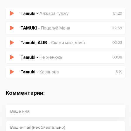
Tamuki
-
Аджара гуджу
01:29
TAMUKI
-
Поцелуй Меня
02:59
Tamuki, ALIB
-
Скажи мне, мама
03:23
Tamuki
-
Не женюсь
03:38
Tamuki
-
Казанова
3:21
Комментарии: