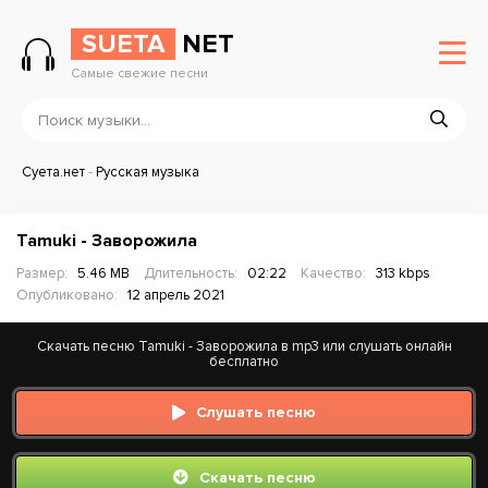
SUETA
NET
Самые свежие песни
Суета.нет
-
Русская музыка
Tamuki - Заворожила
Размер:
5.46 MB
Длительность:
02:22
Качество:
313 kbps
Опубликовано:
12 апрель 2021
Скачать песню Tamuki - Заворожила в mp3 или слушать онлайн
бесплатно
Слушать песню
Скачать песню