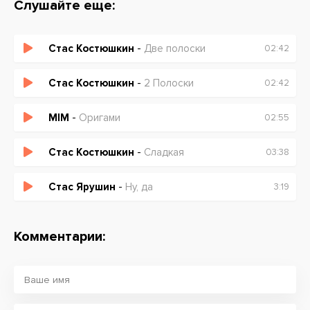
Слушайте еще:
Стас Костюшкин
-
Две полоски
02:42
Стас Костюшкин
-
2 Полоски
02:42
MIM
-
Оригами
02:55
Стас Костюшкин
-
Сладкая
03:38
Стас Ярушин
-
Ну, да
3:19
Комментарии: