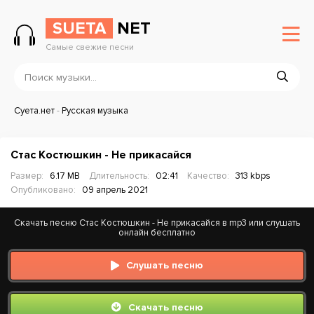
SUETA
NET
Самые свежие песни
Суета.нет
-
Русская музыка
Стас Костюшкин - Не прикасайся
Размер:
6.17 MB
Длительность:
02:41
Качество:
313 kbps
Опубликовано:
09 апрель 2021
Скачать песню Стас Костюшкин - Не прикасайся в mp3 или слушать
онлайн бесплатно
Слушать песню
Скачать песню