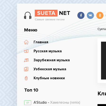
SUETA
NET
Самые свежие песни
Меню
Суета
Главная
Русская музыка
Зарубежная музыка
Узбекская музыка
Клубные новинки
Топ 10
Кл
A’Studio -
Хамелеоны (remix)
01