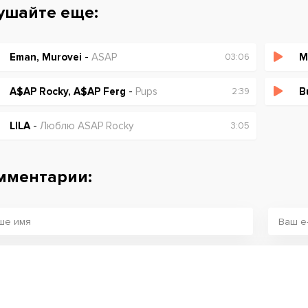
ушайте еще:
Eman, Murovei
-
ASAP
M
03:06
A$AP Rocky, A$AP Ferg
-
Pups
B
2:39
LILA
-
Люблю ASAP Rocky
3:05
мментарии: