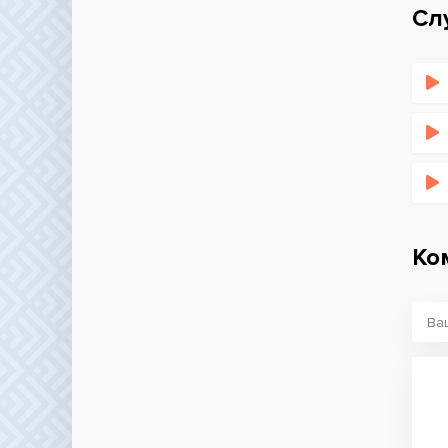
Сл
Ко