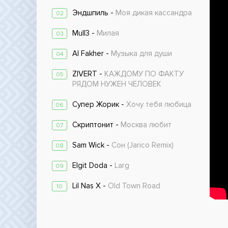
Эндшпиль -
Моя дикая кассандра
02
Mull3 -
Милая
03
Al Fakher -
Музыка для души
04
ZIVERT -
КАЖДОМУ ПО ФАКТУ
05
РЯДОМ НУЖЕН ЧЕЛОВЕК
Супер Жорик -
Хочу тебя любица
06
Скриптонит -
Москва любит
07
Sam Wick -
Сон (Jarico Remix)
08
Elgit Doda -
Larg
09
Lil Nas X -
Old Town Road
10