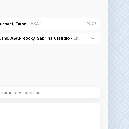
urovei, Eman
-
ASAP
03:06
urns, ASAP Rocky, Sabrina Claudio
-
Energy
3:48