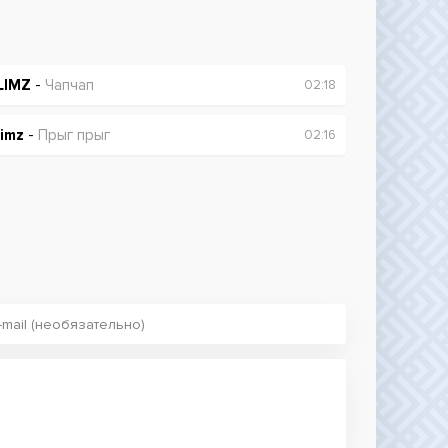
LIMZ
-
Чапчап
02:18
limz
-
Прыг прыг
02:16