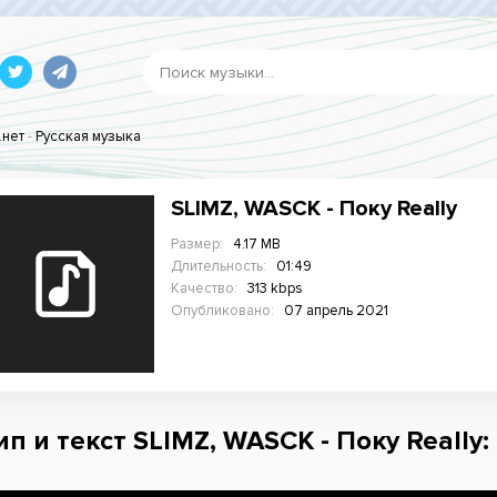
.нет
-
Русская музыка
SLIMZ, WASCK - Поку Really
Размер:
4.17 MB
Длительность:
01:49
Качество:
313 kbps
Опубликовано:
07 апрель 2021
п и текст SLIMZ, WASCK - Поку Really: