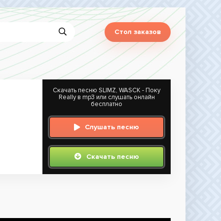
Стол заказов
Скачать песню SLIMZ, WASCK - Поку
Really в mp3 или слушать онлайн
бесплатно
Слушать песню
Скачать песню