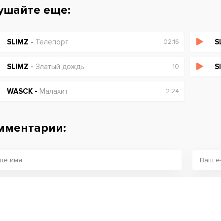
ушайте еще:
SLIMZ
-
Телепорт
S
02:16
SLIMZ
-
Златый дождь
S
10
WASCK
-
Малахит
2:24
мментарии: