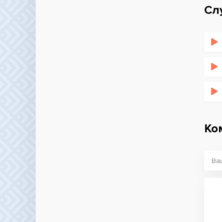
Сл
Ко