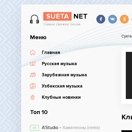
SUETA
NET
Самые свежие песни
Меню
Суета
Главная
Русская музыка
Зарубежная музыка
Узбекская музыка
Клубные новинки
Топ 10
Кли
A’Studio -
Хамелеоны (remix)
01