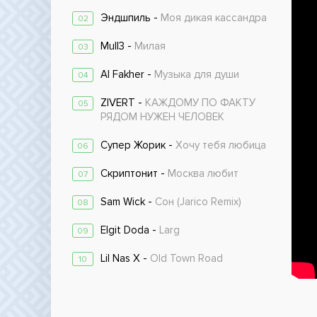
Эндшпиль -
Моя дикая кассандра
02
Mull3 -
Милая
03
Al Fakher -
Музыка для души
04
ZIVERT -
КАЖДОМУ ПО ФАКТУ
05
РЯДОМ НУЖЕН ЧЕЛОВЕК
Супер Жорик -
Хочу тебя любица
06
Скриптонит -
Москва любит
07
Sam Wick -
Сон (Jarico Remix)
08
Elgit Doda -
Larg
09
Lil Nas X -
Old Town Road
10