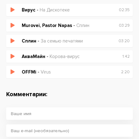
Вирус
-
На Дискотеке
02:35
Murovei, Pastor Napas
-
Сплин
03:29
Сплин
-
За семью печатями
03:20
АкваМайн
-
Корова-вирус
1:42
OFFMi
-
Virus
2:20
Комментарии: