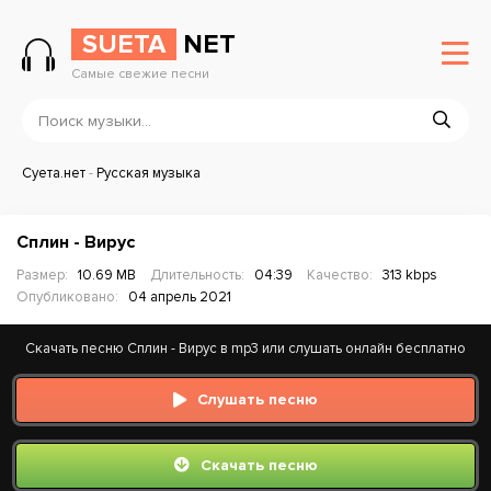
SUETA
NET
Самые свежие песни
Суета.нет
-
Русская музыка
Сплин - Вирус
Размер:
10.69 MB
Длительность:
04:39
Качество:
313 kbps
Опубликовано:
04 апрель 2021
Скачать песню Сплин - Вирус в mp3 или слушать онлайн бесплатно
Слушать песню
Скачать песню