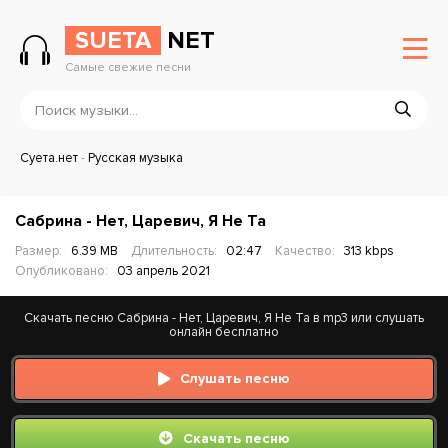
SUETA
NET
Самые свежие песни
Суета.нет
-
Русская музыка
Сабрина - Нет, Царевич, Я Не Та
Размер:
6.39 MB
Длительность:
02:47
Качество:
313 kbps
Опубликовано:
03 апрель 2021
Скачать песню Сабрина - Нет, Царевич, Я Не Та в mp3 или слушать
онлайн бесплатно
Слушать песню
Скачать песню