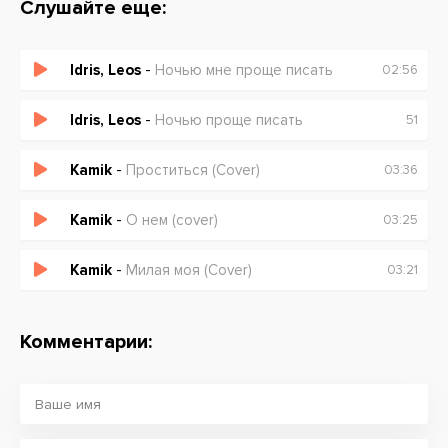
Слушайте еще:
Idris, Leos
-
Ночью мне проще писать
02:56
Idris, Leos
-
Ночью проще писать
51
Kamik
-
Проститься (Cover)
03:36
Kamik
-
О нем (cover)
03:25
Kamik
-
Милая моя (Cover)
03:21
Комментарии: