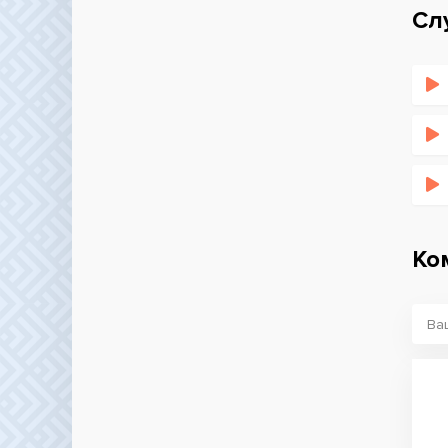
Сл
Ко