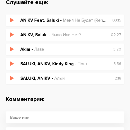
Слушайте еще:
ANIKV Feat. Saluki
-
Меня Не Будет (Renomty Remix)
03:15
ANIKV, Saluki
-
Было Или Нет?
02:27
Akim
-
Лавэ
3:20
SALUKI, ANIKV, Kindy King
-
Понт
3:56
SALUKI, ANIKV
-
Алый
2:18
Комментарии: