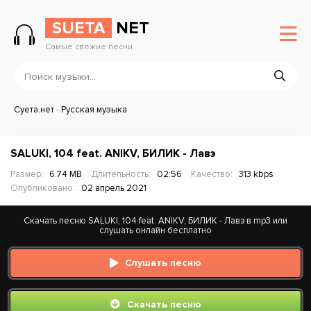
SUETA
NET
Самые свежие песни
Суета.нет
-
Русская музыка
SALUKI, 104 feat. ANIKV, БИЛИК - Лавэ
Размер:
6.74 MB
Длительность:
02:56
Качество:
313 kbps
Опубликовано:
02 апрель 2021
Скачать песню SALUKI, 104 feat. ANIKV, БИЛИК - Лавэ в mp3 или
слушать онлайн бесплатно
Слушать песню
Скачать песню