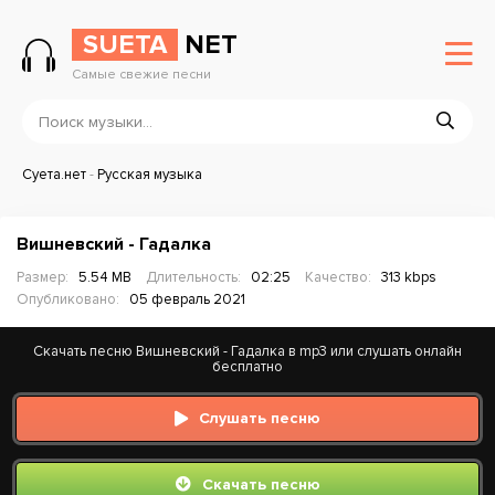
SUETA
NET
Самые свежие песни
Суета.нет
-
Русская музыка
Вишневский - Гадалка
Размер:
5.54 MB
Длительность:
02:25
Качество:
313 kbps
Опубликовано:
05 февраль 2021
Скачать песню Вишневский - Гадалка в mp3 или слушать онлайн
бесплатно
Слушать песню
Скачать песню