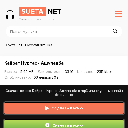
SUETA
NET
Самые свежие песни
Суета.нет
-
Русская музыка
Қайрат Нұртас - Ашуланба
Размер:
5.63 MB
Длительность:
03:16
Качество:
235 kbps
Опубликовано:
03 январь 2021
Скачать песню Қайрат Нұртас - Ашуланба в mp3 или слушать онлайн
бесплатно
Слушать песню
Скачать песню