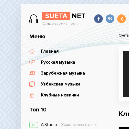
SUETA
NET
Самые свежие песни
Меню
Суета
Главная
Русская музыка
Зарубежная музыка
Узбекская музыка
Клубные новинки
Топ 10
Кли
A’Studio -
Хамелеоны (remix)
01