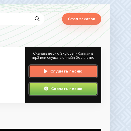
Стол заказов
Скачать песню Skylover - Капкан в
mp3 или слушать онлайн бесплатно
Слушать песню
Скачать песню