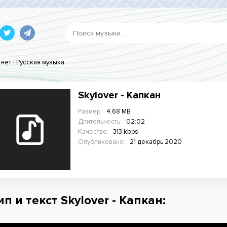
.нет
-
Русская музыка
Skylover - Капкан
Размер:
4.68 MB
Длительность:
02:02
Качество:
313 kbps
Опубликовано:
21 декабрь 2020
п и текст Skylover - Капкан: