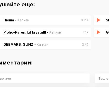
ушайте еще:
Нюша
-
Капкан
S
03:14
PlohoyParen, Lil krystalll
-
Капкан
G
2:17
DEEMARS, GUNZ
-
Капкан
2:43
мментарии: