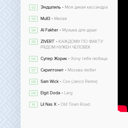
Эндшпиль -
Моя дикая кассандра
02
Mull3 -
Милая
03
Al Fakher -
Музыка для души
04
ZIVERT -
КАЖДОМУ ПО ФАКТУ
05
РЯДОМ НУЖЕН ЧЕЛОВЕК
Супер Жорик -
Хочу тебя любица
06
Скриптонит -
Москва любит
07
Sam Wick -
Сон (Jarico Remix)
08
Elgit Doda -
Larg
09
Lil Nas X -
Old Town Road
10