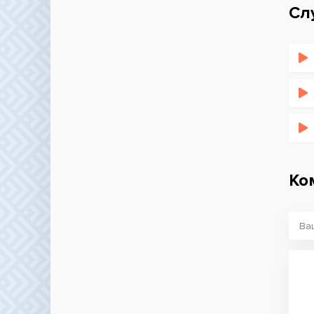
Сл
Ко