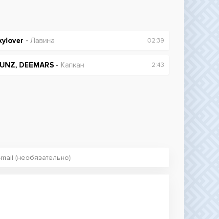
kylover
-
Лавина
02:39
UNZ, DEEMARS
-
Капкан
2:43