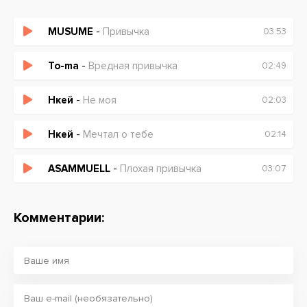
MUSUME
-
Привычка
03:53
To-ma
-
Вредная привычка
02:49
Нкей
-
Не моя
02:03
Нкей
-
Мечтал о тебе
02:14
ASAMMUELL
-
Плохая привычка
03:07
Комментарии: