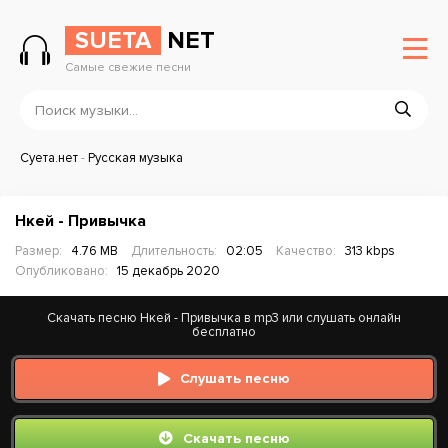
SUETA
NET
Самые свежие песни
Суета.нет
-
Русская музыка
Нкей - Привычка
Размер:
4.76 MB
Длительность:
02:05
Качество:
313 kbps
Опубликовано:
15 декабрь 2020
Скачать песню Нкей - Привычка в mp3 или слушать онлайн
бесплатно
Слушать песню
Скачать песню