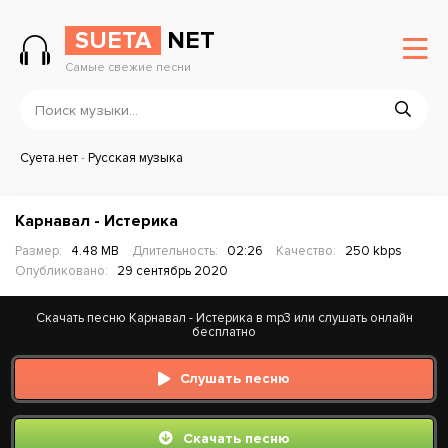
SUETA
NET
Самые свежие песни
Суета.нет
-
Русская музыка
Карнавал - Истерика
Размер:
4.48 MB
Длительность:
02:26
Качество:
250 kbps
Опубликовано:
29 сентябрь 2020
Скачать песню Карнавал - Истерика в mp3 или слушать онлайн
бесплатно
Слушать песню
Скачать песню