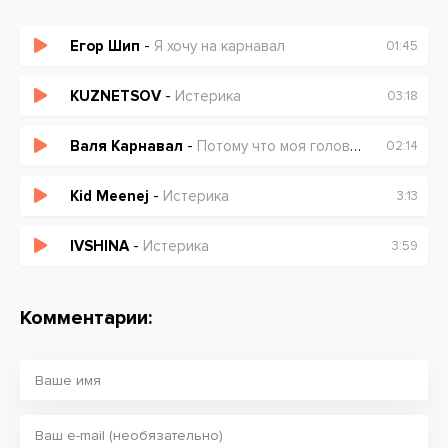
Егор Шип
-
Я хочу на карнавал
01:45
KUZNETSOV
-
Истерика
03:18
Валя Карнавал
-
Потому что моя голова психушка
02:14
Kid Meenej
-
Истерика
3:13
IVSHINA
-
Истерика
3:59
Комментарии: