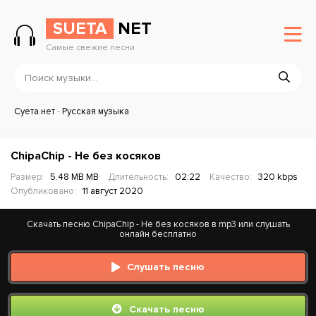
SUETA
NET
Самые свежие песни
Суета.нет
-
Русская музыка
ChipaChip - Не без косяков
Размер:
5.48 MB MB
Длительность:
02:22
Качество:
320 kbps
Опубликовано:
11 август 2020
Скачать песню ChipaChip - Не без косяков в mp3 или слушать
онлайн бесплатно
Слушать песню
Скачать песню