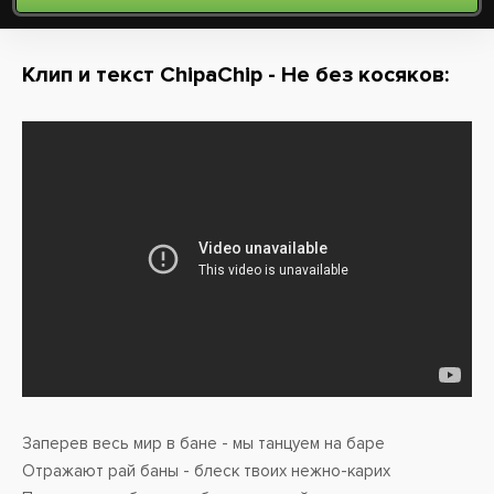
Клип и текст ChipaChip - Не без косяков:
Заперев весь мир в бане - мы танцуем на баре
Отражают рай баны - блеск твоих нежно-карих