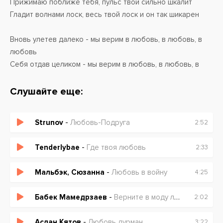
Прижимаю поближе тебя, пульс твой сильно шкалит
Гладит волнами лоск, весь твой лоск и он так шикарен
Вновь улетев далеко - мы верим в любовь, в любовь, в
любовь
Себя отдав целиком - мы верим в любовь, в любовь, в
любовь
И пусть не без косяков - мы верим в любовь, в любовь, в
Слушайте еще:
любовь
Мчась по траве босиком - мы верим в любовь, в любовь,
Strunov
-
Любовь-Подруга
2:52
в любовь
Tenderlybae
-
Где твоя любовь
2:33
Мальбэк, Сюзанна
-
Любовь в войну
4:25
Бабек Мамедрзаев
-
Верните в моду любовь (Intro) (Intro)
2:02
Аслан Кятов
-
Любовь дурман
3:22