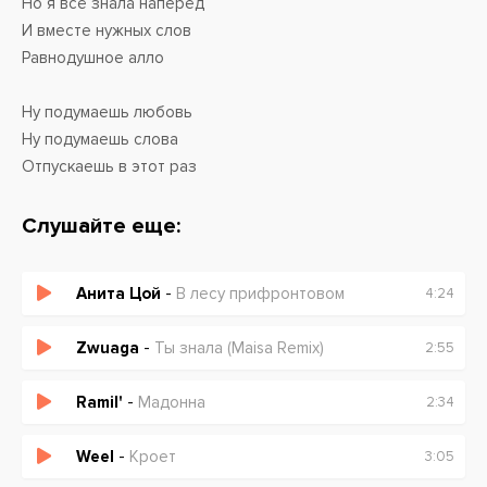
Но я всё знала наперёд
И вместе нужных слов
Равнодушное алло
Ну подумаешь любовь
Ну подумаешь слова
Отпускаешь в этот раз
В этот раз и навсегда
Слушайте еще:
Анита Цой
-
В лесу прифронтовом
4:24
Zwuaga
-
Ты знала (Maisa Remix)
2:55
Ramil'
-
Мадонна
2:34
Weel
-
Кроет
3:05