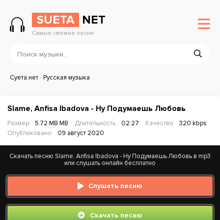
SUETA
NET
Самые свежие песни
Суета.нет
-
Русская музыка
Slame, Anfisa Ibadova - Ну Подумаешь Любовь
Размер:
5.72 MB MB
Длительность:
02:27
Качество:
320 kbps
Опубликовано:
09 август 2020
Скачать песню Slame, Anfisa Ibadova - Ну Подумаешь Любовь в mp3
или слушать онлайн бесплатно
Слушать песню
Скачать песню