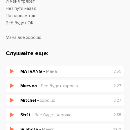
И меня трясёт
Нет пути назад
По нервам ток
Всё будет ОК
Мама всё хорошо
Ты у меня лучше всех на свете
Папа пару идей
Слушайте еще:
Всё окей на моей планете
MATRANG
-
Мама
2:55
Мама всё хорошо
Всё хорошо
Митчел
-
Все будет хорошо
2:27
Всё хорошо
Мама всё хорошо
Mitchel
-
хорошо
2:27
Всё хорошо
Str1t
-
Всё будет хорошо
2:55
Subbota
-
Манго
3:00