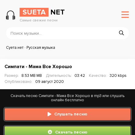
SUETA
NET
Самые свежие песни
Суета.нет
-
Русская музыка
Симпати - Мама Все Хорошо
Размер:
8.53 MB MB
Длительность:
03:42
Качество:
320 kbps
Опубликовано:
09 август 2020
Скачать песню Симпати - Мама Все Хорошо в mp3 или слушать
онлайн бесплатно
Слушать песню
Скачать песню