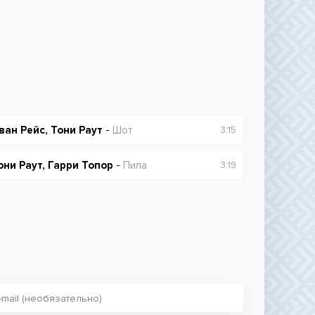
ван Рейс, Тони Раут
-
Шот
3:15
они Раут, Гарри Топор
-
Пила
3:19