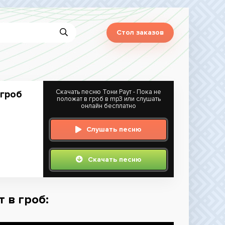
Стол заказов
Скачать песню Тони Раут - Пока не
 гроб
положат в гроб в mp3 или слушать
онлайн бесплатно
Слушать песню
Скачать песню
т в гроб: