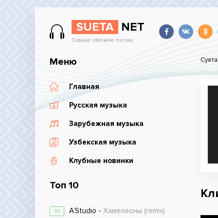
SUETA
NET
Самые свежие песни
Меню
Суета
Главная
Русская музыка
Зарубежная музыка
Узбекская музыка
Клубные новинки
Топ 10
Кл
A’Studio -
Хамелеоны (remix)
01