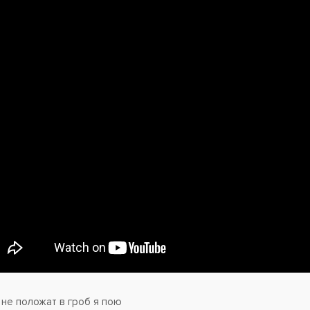
 не положат в гроб я пою