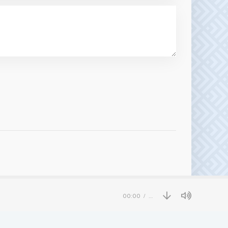
00:00
…