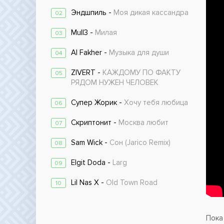
Эндшпиль -
Моя дикая кассандра
02
Mull3 -
Милая
03
Al Fakher -
Музыка для души
04
ZIVERT -
КАЖДОМУ ПО ФАКТУ
05
РЯДОМ НУЖЕН ЧЕЛОВЕК
Супер Жорик -
Хочу тебя любица
06
Скриптонит -
Москва любит
07
Sam Wick -
Сон (Jarico Remix)
08
Elgit Doda -
Larg
09
Lil Nas X -
Old Town Road
10
Пока