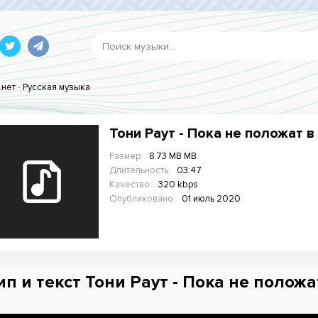
.нет
-
Русская музыка
Тони Раут - Пока не положат в
Размер:
8.73 MB MB
Длительность:
03:47
Качество:
320 kbps
Опубликовано:
01 июль 2020
ип и текст Тони Раут - Пока не положа