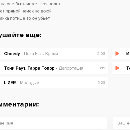
 на мне быть может зря полет
ет прямой намек не воюй
айка потише то он убьет
ушайте еще:
Cheedy
-
Пока Есть Время
И
3:08
Тони Раут, Гарри Топор
-
Депортация
Т
3:19
LIZER
-
Молодым
3:29
мментарии: