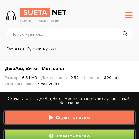
SUETA
NET
Самые свежие песни
Суета.нет
-
Русская музыка
ДжиАш, Вито - Моя вина
Размер:
6.64 MB
Длительность:
2:52
Качество:
320 kbps
Опубликовано:
13 май 2020
Скачать песню ДжиАш, Вито - Моя вина в mp3 или слушать онлайн
бесплатно
Слушать песню
Скачать песню