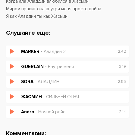
Когда ала Аладдин влюбился в Жасмин
Миром правит она внутри меня просто война
Я как Аладдин ты как Жасмин
Слушайте еще:
MARKER
-
Аладдин 2
2:42
GUERLAIN
-
Внутри меня
2:19
SORA
-
АЛАДДИН
2:55
ЖАСМИН
-
СИЛЬНЕЙ ОГНЯ
Andro
-
Ночной рейс
2:14
Комментарии: