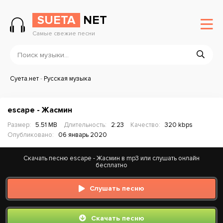
SUETA
NET
Самые свежие песни
Суета.нет
-
Русская музыка
escape - Жасмин
Размер:
5.51 MB
Длительность:
2:23
Качество:
320 kbps
Опубликовано:
06 январь 2020
Скачать песню escape - Жасмин в mp3 или слушать онлайн
бесплатно
Слушать песню
Скачать песню