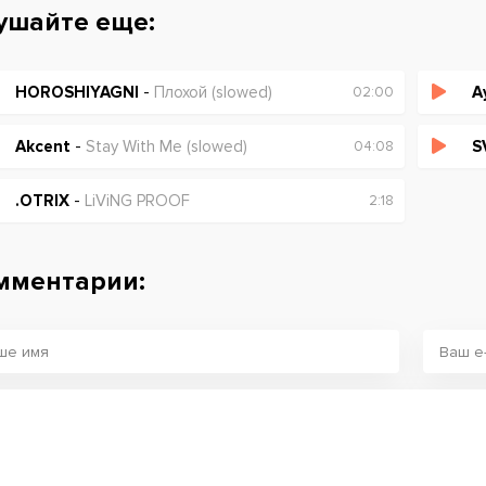
ушайте еще:
HOROSHIYAGNI
-
Плохой (slowed)
A
02:00
Akcent
-
Stay With Me (slowed)
S
04:08
.OTRIX
-
LiViNG PROOF
2:18
мментарии: