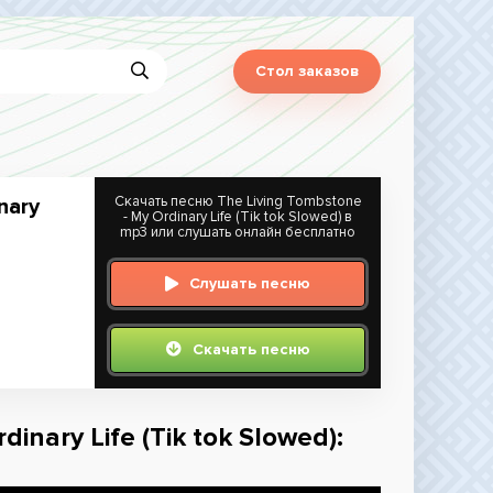
Стол заказов
Скачать песню The Living Tombstone
nary
- My Ordinary Life (Tik tok Slowed) в
mp3 или слушать онлайн бесплатно
Слушать песню
Скачать песню
inary Life (Tik tok Slowed):