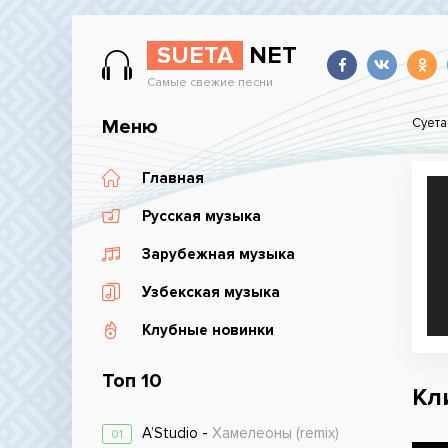
SUETA
NET
Самые свежие песни
Меню
Суета
Главная
Русская музыка
Зарубежная музыка
Узбекская музыка
Клубные новинки
Топ 10
Кли
A’Studio -
Хамелеоны (remix)
01