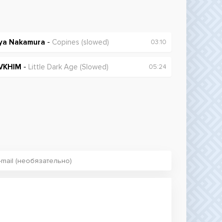
ya Nakamura
-
Copines (slowed)
03:10
VKHIM
-
Little Dark Age (Slowed)
05:24