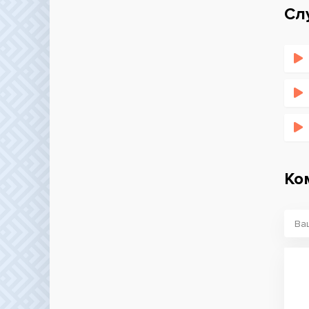
Сл
Ко