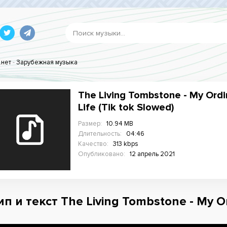
.нет
-
Зарубежная музыка
The Living Tombstone - My Ordi
Life (Tik tok Slowed)
Размер:
10.94 MB
Длительность:
04:46
Качество:
313 kbps
Опубликовано:
12 апрель 2021
п и текст The Living Tombstone - My Ord