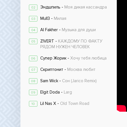
Эндшпиль -
Моя дикая кассандра
02
Mull3 -
Милая
03
Al Fakher -
Музыка для души
04
ZIVERT -
КАЖДОМУ ПО ФАКТУ
05
РЯДОМ НУЖЕН ЧЕЛОВЕК
Супер Жорик -
Хочу тебя любица
06
Скриптонит -
Москва любит
07
Sam Wick -
Сон (Jarico Remix)
08
Elgit Doda -
Larg
09
Lil Nas X -
Old Town Road
10